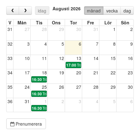
Augusti 2026
‹
›
idag
månad
vecka
dag
V
Mån
Tis
Ons
Tor
Fre
Lör
Sön
31
27
28
29
30
31
1
2
32
3
4
5
6
7
8
9
33
10
11
12
13
14
15
16
Träning
17:00
34
17
18
19
20
21
22
23
Träning
16:30
35
24
25
26
27
28
29
30
Träning
16:30
36
31
1
2
3
4
5
6
Träning
16:30
Prenumerera