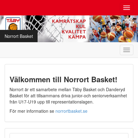
Toggl
navig
Norrort Basket
Toggl
navig
Välkommen till Norrort Basket!
Norrort är ett samarbete mellan Täby Basket och Danderyd
Basket för att tillsammans driva junior-och seniorverksamhet
från U17-U19 upp till representationslagen.
För mer information se
norrortbasket.se