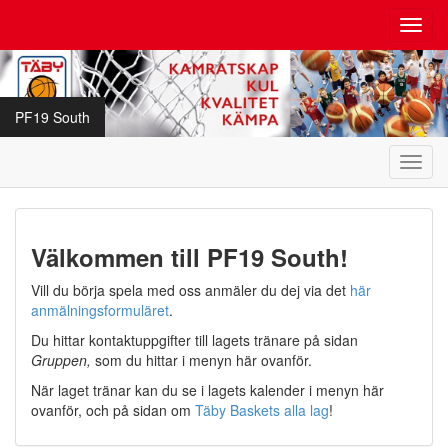
Toggl
navig
PF19 South
Toggl
navig
Välkommen till PF19 South!
Vill du börja spela med oss anmäler du dej via det
här
anmälningsformuläret
.
Du hittar kontaktuppgifter till lagets tränare på sidan
Gruppen,
som du hittar
i menyn här ovanför.
När laget tränar kan du se i lagets kalender i menyn här
ovanför, och på sidan om
Täby Baskets alla lag
!