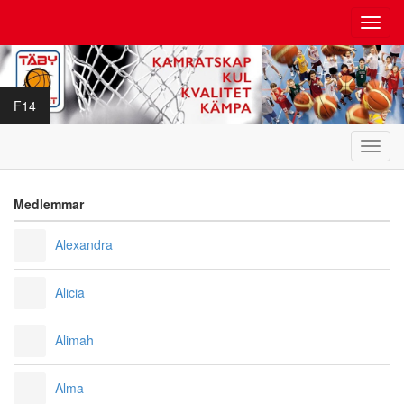
Toggl
navig
F14
Toggl
navig
Medlemmar
Alexandra
Alicia
Alimah
Alma