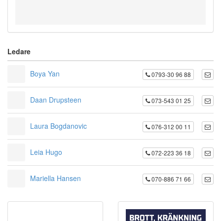
Ledare
Boya Yan
0793-30 96 88
Daan Drupsteen
073-543 01 25
Laura Bogdanovic
076-312 00 11
Leia Hugo
072-223 36 18
Mariella Hansen
070-886 71 66