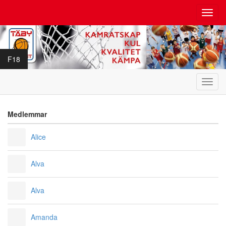
Toggl
navig
F18
Toggl
navig
Medlemmar
Alice
Alva
Alva
Amanda