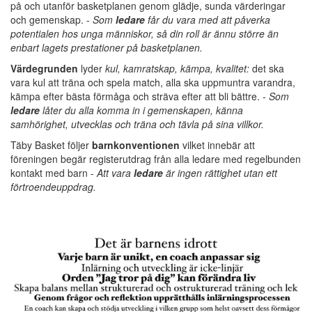
på och utanför basketplanen genom glädje, sunda värderingar
och gemenskap. -
Som
ledare
får du vara med att påverka
potentialen hos unga människor, så din roll är ännu större än
enbart lagets prestationer på basketplanen.
Värdegrunden
lyder
kul, kamratskap, kämpa, kvalitet:
det ska
vara kul att träna och spela match, alla ska uppmuntra varandra,
kämpa efter bästa förmåga och sträva efter att bli bättre. -
Som
ledare
låter du alla komma in i gemenskapen, känna
samhörighet, utvecklas och träna och tävla på sina villkor.
Täby Basket följer
barnkonventionen
vilket innebär att
föreningen begär registerutdrag från alla ledare med regelbunden
kontakt med barn -
A
tt vara
ledare
är ingen rättighet utan ett
förtroendeuppdrag.