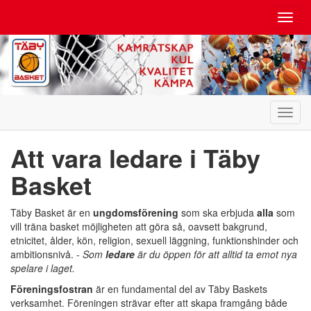
Toggl
navig
Toggl
navig
Att vara ledare i Täby
Basket
Täby Basket är en
ungdomsförening
som ska erbjuda
alla
som
vill träna basket möjligheten att göra så, oavsett bakgrund,
etnicitet, ålder, kön, religion, sexuell läggning, funktionshinder och
ambitionsnivå. -
Som
ledare
är du öppen för att alltid ta emot nya
spelare i laget.
Föreningsfostran
är en fundamental del av Täby Baskets
verksamhet. Föreningen strävar efter att skapa framgång både