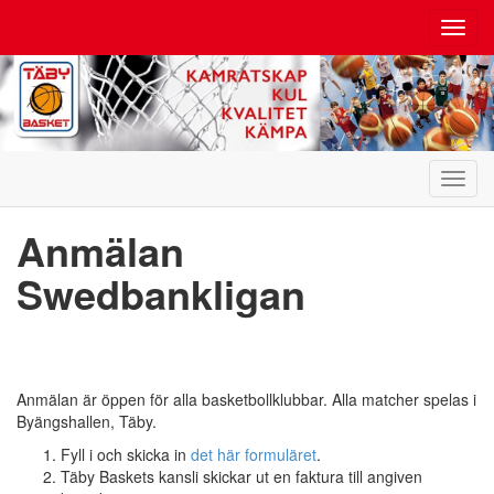
Toggl
navig
Toggl
navig
Anmälan
Swedbankligan
Anmälan är öppen för alla basketbollklubbar. Alla matcher spelas i
Byängshallen, Täby.
Fyll i och skicka in
det här formuläret
.
Täby Baskets kansli skickar ut en faktura till angiven