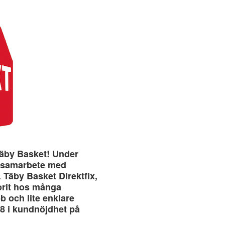
Täby Basket! Under
t samarbete med
 Täby Basket Direktfix,
vorit hos många
b och lite enklare
,8 i kundnöjdhet på