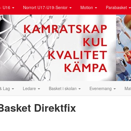
- U16
Norrort U17-U19-Senior
Motion
Parabasket
& Lag
Ledare
Basket i skolan
Evenemang
Ma
Basket Direktfix