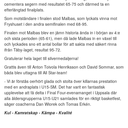
cementera segern med resultatet 65-75 och därmed ta en
efterlängtad finalplats.
Som motståndare i finalen stod Malbas, som lyckats vinna mot
Fryshuset i den andra semifinalen med 68-95.
Finalen mot Malbas blev en jämn historia ända in i början av 4:e
och sista perioden (65-61), men då lade Malbas in en växel till
och lyckades sno ett antal bollar för att sakta med säkert rinna
ifrån Täby-laget, resultat 95-72.
Gratulerar hela laget till silvermedaljerna!
Grattis även till Anton Toivola Henriksson och David Sommar, som
båda blev uttagna till All Star-team!
- Vi är förstås oerhört glada och stolta över killarnas prestation
med en andraplats i U15-SM. Det har varit en fantastisk
upplevelse att få delta i Final Four-evenamanget i Uppsala där
alla åldersgrupperna U15-U21 samlades för en riktigt basketfest,
säger coacherna Dan Wiorek och Tomas Erkén.
Kul - Kamratskap - Kämpa - Kvalité