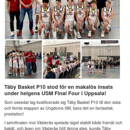
Täby Basket P10 stod för en makalös insats
under helgens USM Final Four i Uppsala!
Som oseedat lag kvalificerade sig Täby Basket P10 till den sista
och femte etappen av Ungdoms-SM, bara det en fantastisk
prestation!
I semifinalen mot Västerås spelade laget stabilt både framåt och
bakåt, och även om Västerås höll jämna steg, kunde Täby